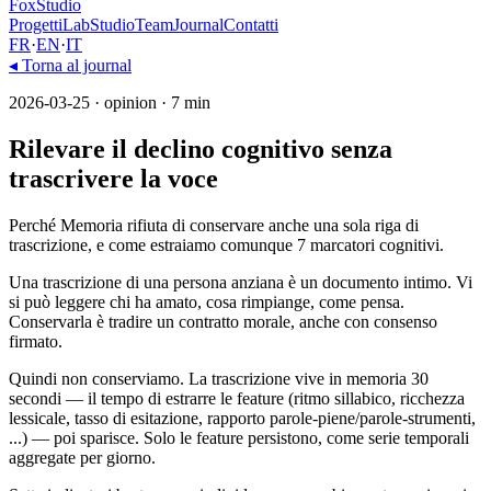
FoxStudio
Progetti
Lab
Studio
Team
Journal
Contatti
FR
·
EN
·
IT
◂
Torna al journal
2026-03-25
·
opinion
· 7 min
Rilevare il declino cognitivo senza
trascrivere la voce
Perché Memoria rifiuta di conservare anche una sola riga di
trascrizione, e come estraiamo comunque 7 marcatori cognitivi.
Una trascrizione di una persona anziana è un documento intimo. Vi
si può leggere chi ha amato, cosa rimpiange, come pensa.
Conservarla è tradire un contratto morale, anche con consenso
firmato.
Quindi non conserviamo. La trascrizione vive in memoria 30
secondi — il tempo di estrarre le feature (ritmo sillabico, ricchezza
lessicale, tasso di esitazione, rapporto parole-piene/parole-strumenti,
...) — poi sparisce. Solo le feature persistono, come serie temporali
aggregate per giorno.