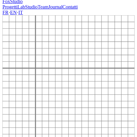
FoxStudio
Progetti
Lab
Studio
Team
Journal
Contatti
FR
·
EN
·
IT