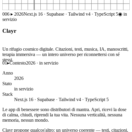
006
▸
2026
Next.js 16 · Supabase · Tailwind v4 · TypeScript 5
◉
in
servizio
Clayr
Un rifugio cosmico digitale. Citazioni, testi, musica, IA, manoscritti,
terapia immersiva — un intero universo per riconnettersi con sé
stessi.
01
▸
Contesto
2026 · in servizio
Anno
2026
Stato
in servizio
Stack
Next.js 16 · Supabase · Tailwind v4 · TypeScript 5
Le app di benessere sono distributori di mantra. Apri, ricevi la dose
di calma, chiudi, riprendi la tua vita. Nessuna verticalità, nessuna
memoria, nessun mondo.
Clayr propone qualcos'altro: un universo coerente — testi, citazioni,