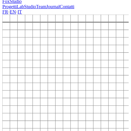
FoxStudio
Progetti
Lab
Studio
Team
Journal
Contatti
FR
·
EN
·
IT