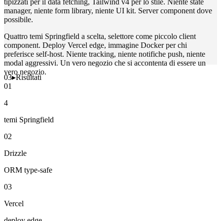
tipizzati per il data fetching, Tailwind v4 per lo stile. Niente state
manager, niente form library, niente UI kit. Server component dove
possibile.
Quattro temi Springfield a scelta, selettore come piccolo client
component. Deploy Vercel edge, immagine Docker per chi
preferisce self-host. Niente tracking, niente notifiche push, niente
modal aggressivi. Un vero negozio che si accontenta di essere un
vero negozio.
03
▸
Risultati
01
4
temi Springfield
02
Drizzle
ORM type-safe
03
Vercel
deploy edge