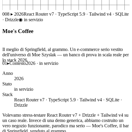
008
▸
2026
React Router v7 · TypeScript 5.9 · Tailwind v4 · SQLite
· Drizzle
◉
in servizio
Moe's Coffee
Il meglio di Springfield, al grammo. Un e-commerce serio vestito
dell'universo di Moe Szyslak — un banco di prova in scala reale per
lo stack 2026.
01
▸
Contesto
2026 · in servizio
Anno
2026
Stato
in servizio
Stack
React Router v7 · TypeScript 5.9 · Tailwind v4 · SQLite ·
Drizzle
Volevamo stress-testare React Router v7 + Drizzle + Tailwind v4 su
un caso reale. Invece di una demo generica, abbiamo costruito un
vero negozio funzionante, parodico ma serio — Moe's Coffee, il bar
di Springfield, venduto al grammo.