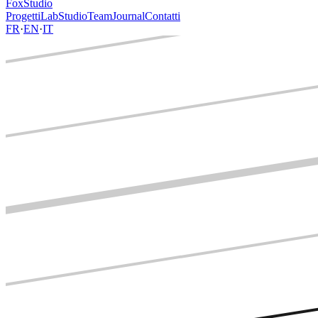
FoxStudio
Progetti
Lab
Studio
Team
Journal
Contatti
FR
·
EN
·
IT