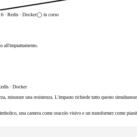
16 · Redis · Docker
◯
in corso
to all'impiattamento.
Redis · Docker
orza, misurare una resistenza. L'impasto richiede tutto questo simultane
simbolico, una camera come oracolo visivo e un transformer come piani