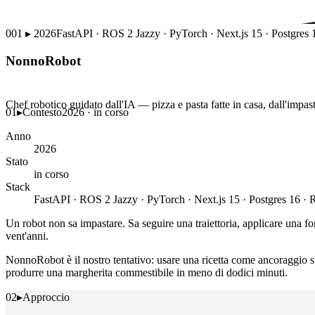
001
▸
2026
FastAPI · ROS 2 Jazzy · PyTorch · Next.js 15 · Postgres 
NonnoRobot
Chef robotico guidato dall'IA — pizza e pasta fatte in casa, dall'impas
01
▸
Contesto
2026 · in corso
Anno
2026
Stato
in corso
Stack
FastAPI · ROS 2 Jazzy · PyTorch · Next.js 15 · Postgres 16 · 
Un robot non sa impastare. Sa seguire una traiettoria, applicare una f
vent'anni.
NonnoRobot è il nostro tentativo: usare una ricetta come ancoraggio 
produrre una margherita commestibile in meno di dodici minuti.
02
▸
Approccio