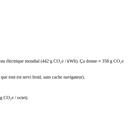
réseau électrique mondial (442 g CO₂e / kWh). Ça donne ≈ 358 g CO₂e
e tout est servi froid, sans cache navigateur).
g CO₂e / octet).