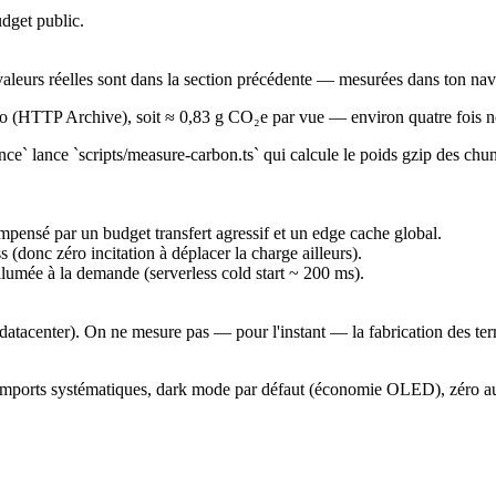
udget public.
aleurs réelles sont dans la section précédente — mesurées dans ton navig
 (HTTP Archive), soit ≈ 0,83 g CO₂e par vue — environ quatre fois no
e` lance `scripts/measure-carbon.ts` qui calcule le poids gzip des chunk
mpensé par un budget transfert agressif et un edge cache global.
 (donc zéro incitation à déplacer la charge ailleurs).
llumée à la demande (serverless cold start ~ 200 ms).
acenter). On ne mesure pas — pour l'instant — la fabrication des termi
ic imports systématiques, dark mode par défaut (économie OLED), zéro 