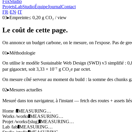
FoxStudio
Projets
Lab
Studio
Équipe
Journal
Contact
FR
·
EN
·
IT
03
▸
Empreinte
≤ 0,20 g CO₂ / view
Le coût de cette page.
On annonce un budget carbone, on le mesure, on l'expose. Pas de gre
01
▸
Méthodologie
On utilise le modèle Sustainable Web Design (SWD) v3 simplifié : 0,
par gigaoctet, soit 3,33 × 10⁻⁷ g CO₂e par octet.
On mesure côté serveur au moment du build : la somme des chunks gzip
02
▸
Mesures actuelles
Mesuré dans ton navigateur, à l'instant — fetch des routes + assets li
Home /
MEASURING…
Works /works
MEASURING…
Projet /works/[slug]
MEASURING…
Lab /lab
MEASURING…