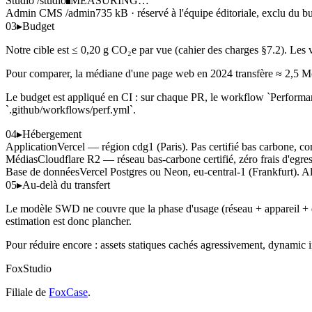
Studio /studio
MEASURING…
Admin CMS /admin
735 kB · réservé à l'équipe éditoriale, exclu du b
03
▸
Budget
Notre cible est ≤ 0,20 g CO₂e par vue (cahier des charges §7.2). Les v
Pour comparer, la médiane d'une page web en 2024 transfère ≈ 2,5 Mo
Le budget est appliqué en CI : sur chaque PR, le workflow `Performanc
`.github/workflows/perf.yml`.
04
▸
Hébergement
Application
Vercel — région cdg1 (Paris). Pas certifié bas carbone, co
Médias
Cloudflare R2 — réseau bas-carbone certifié, zéro frais d'egress
Base de données
Vercel Postgres ou Neon, eu-central-1 (Frankfurt). A
05
▸
Au-delà du transfert
Le modèle SWD ne couvre que la phase d'usage (réseau + appareil + dat
estimation est donc plancher.
Pour réduire encore : assets statiques cachés agressivement, dynam
FoxStudio
Filiale de
FoxCase
.