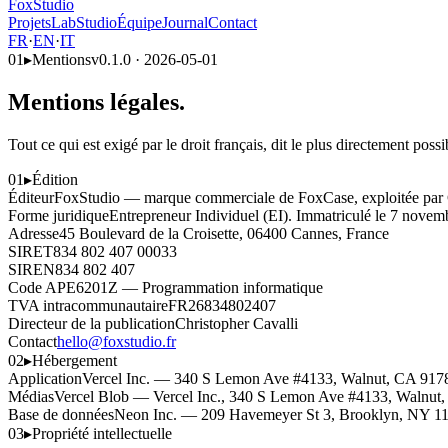
FoxStudio
Projets
Lab
Studio
Équipe
Journal
Contact
FR
·
EN
·
IT
01
▸
Mentions
v0.1.0 · 2026-05-01
Mentions légales.
Tout ce qui est exigé par le droit français, dit le plus directement possi
01
▸
Édition
Éditeur
FoxStudio — marque commerciale de FoxCase, exploitée par C
Forme juridique
Entrepreneur Individuel (EI). Immatriculé le 7 novem
Adresse
45 Boulevard de la Croisette, 06400 Cannes, France
SIRET
834 802 407 00033
SIREN
834 802 407
Code APE
6201Z — Programmation informatique
TVA intracommunautaire
FR26834802407
Directeur de la publication
Christopher Cavalli
Contact
hello@foxstudio.fr
02
▸
Hébergement
Application
Vercel Inc. — 340 S Lemon Ave #4133, Walnut, CA 9178
Médias
Vercel Blob — Vercel Inc., 340 S Lemon Ave #4133, Walnut
Base de données
Neon Inc. — 209 Havemeyer St 3, Brooklyn, NY 112
03
▸
Propriété intellectuelle