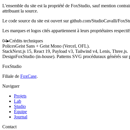
L'ensemble du site est la propriété de FoxStudio, sauf mention contra
attribuant la source.
Le code source du site est ouvert sur github.com/StudioCavalli/FoxSt
Les marques et logos cités appartiennent à leurs propriétaires respectif
04
▸
Crédits techniques
Polices
Geist Sans + Geist Mono (Vercel, OFL).
Stack
Next.js 15, React 19, Payload v3, Tailwind v4, Lenis, Three.js.
Design
FoxStudio (in-house). Patterns SVG procéduraux générés sur 
FoxStudio
Filiale de
FoxCase
.
Naviguer
Projets
Lab
Studio
Équipe
Journal
Contact