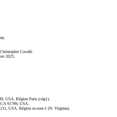
ble.
hristopher Cavalli.
bre 2025.
9, USA. Région Paris (cdg1).
, CA 91789, USA.
11, USA. Région us-east-1 (N. Virginia).