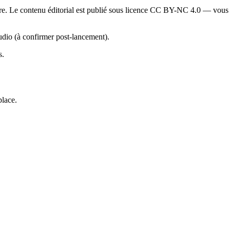
ire. Le contenu éditorial est publié sous licence CC BY-NC 4.0 — vous p
udio (à confirmer post-lancement).
s.
place.