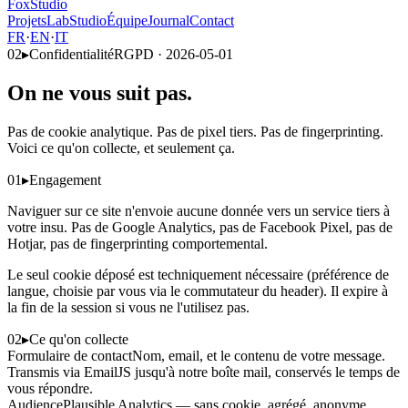
FoxStudio
Projets
Lab
Studio
Équipe
Journal
Contact
FR
·
EN
·
IT
02
▸
Confidentialité
RGPD · 2026-05-01
On ne vous suit pas.
Pas de cookie analytique. Pas de pixel tiers. Pas de fingerprinting.
Voici ce qu'on collecte, et seulement ça.
01
▸
Engagement
Naviguer sur ce site n'envoie aucune donnée vers un service tiers à
votre insu. Pas de Google Analytics, pas de Facebook Pixel, pas de
Hotjar, pas de fingerprinting comportemental.
Le seul cookie déposé est techniquement nécessaire (préférence de
langue, choisie par vous via le commutateur du header). Il expire à
la fin de la session si vous ne l'utilisez pas.
02
▸
Ce qu'on collecte
Formulaire de contact
Nom, email, et le contenu de votre message.
Transmis via EmailJS jusqu'à notre boîte mail, conservés le temps de
vous répondre.
Audience
Plausible Analytics — sans cookie, agrégé, anonyme.