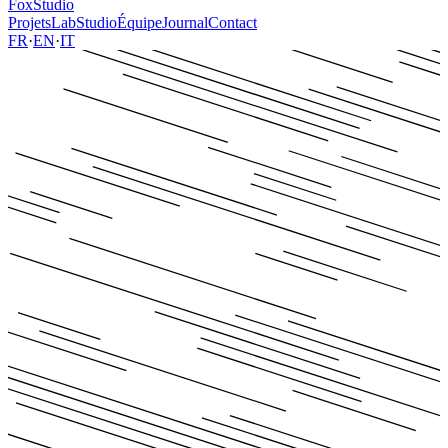
FoxStudio
Projets
Lab
Studio
Équipe
Journal
Contact
FR
·
EN
·
IT