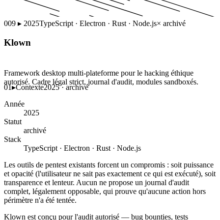
009
▸
2025
TypeScript · Electron · Rust · Node.js
×
archivé
Klown
Framework desktop multi-plateforme pour le hacking éthique
autorisé. Cadre légal strict, journal d'audit, modules sandboxés.
01
▸
Contexte
2025 · archivé
Année
2025
Statut
archivé
Stack
TypeScript · Electron · Rust · Node.js
Les outils de pentest existants forcent un compromis : soit puissance
et opacité (l'utilisateur ne sait pas exactement ce qui est exécuté), soit
transparence et lenteur. Aucun ne propose un journal d'audit
complet, légalement opposable, qui prouve qu'aucune action hors
périmètre n'a été tentée.
Klown est conçu pour l'audit autorisé — bug bounties, tests