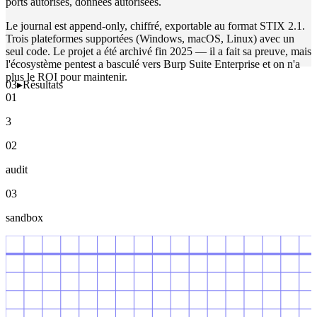
ports autorisés, données autorisées.
Le journal est append-only, chiffré, exportable au format STIX 2.1.
Trois plateformes supportées (Windows, macOS, Linux) avec un
seul code. Le projet a été archivé fin 2025 — il a fait sa preuve, mais
l'écosystème pentest a basculé vers Burp Suite Enterprise et on n'a
plus le ROI pour maintenir.
03
▸
Résultats
01
3
02
audit
03
sandbox