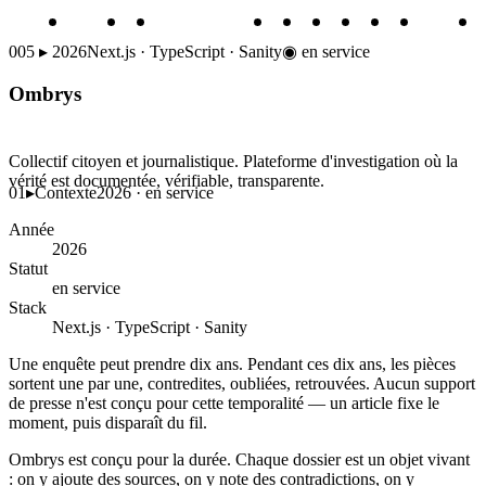
005
▸
2026
Next.js · TypeScript · Sanity
◉
en service
Ombrys
Collectif citoyen et journalistique. Plateforme d'investigation où la
vérité est documentée, vérifiable, transparente.
01
▸
Contexte
2026 · en service
Année
2026
Statut
en service
Stack
Next.js · TypeScript · Sanity
Une enquête peut prendre dix ans. Pendant ces dix ans, les pièces
sortent une par une, contredites, oubliées, retrouvées. Aucun support
de presse n'est conçu pour cette temporalité — un article fixe le
moment, puis disparaît du fil.
Ombrys est conçu pour la durée. Chaque dossier est un objet vivant
: on y ajoute des sources, on y note des contradictions, on y