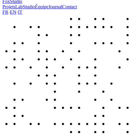
FoxStudio
Projets
Lab
Studio
Équipe
Journal
Contact
FR
·
EN
·
IT